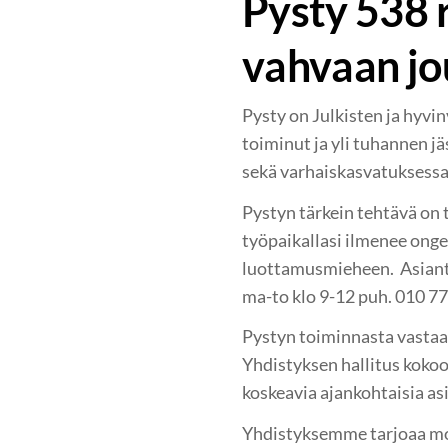
Pysty 538 r
vahvaan j
Pysty on Julkisten ja hyvi
toiminut ja yli tuhannen jä
sekä varhaiskasvatuksessa
Pystyn tärkein tehtävä on 
työpaikallasi ilmenee ongel
luottamusmieheen. Asiantu
ma-to klo 9-12 puh. 010 7
Pystyn toiminnasta vastaa
Yhdistyksen hallitus koko
koskeavia ajankohtaisia asi
Yhdistyksemme tarjoaa mone