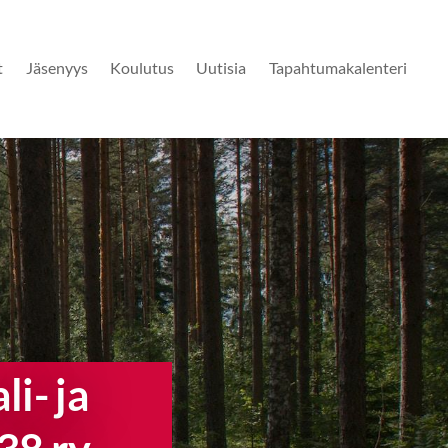
t
Jäsenyys
Koulutus
Uutisia
Tapahtumakalenteri
i- ja