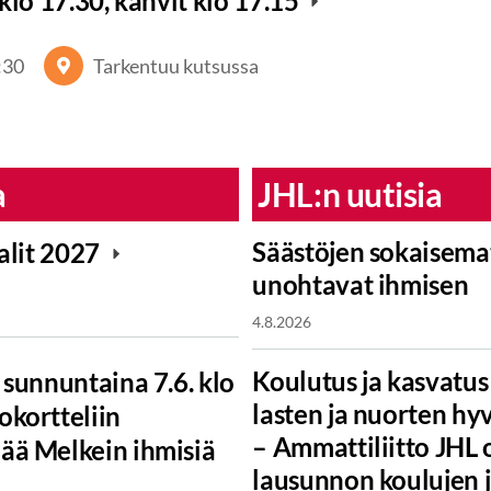
klo 17.30, kahvit klo 17.15
:30
Tarkentuu kutsussa
a
JHL:n uutisia
Säästöjen sokaisemat
alit 2027
unohtavat ihmisen
4.8.2026
Koulutus ja kasvatus 
sunnuntaina 7.6. klo
lasten ja nuorten hy
kortteliin
– Ammattiliitto JHL 
ää Melkein ihmisiä
lausunnon koulujen j