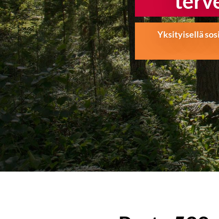
terv
Yksityisellä sos