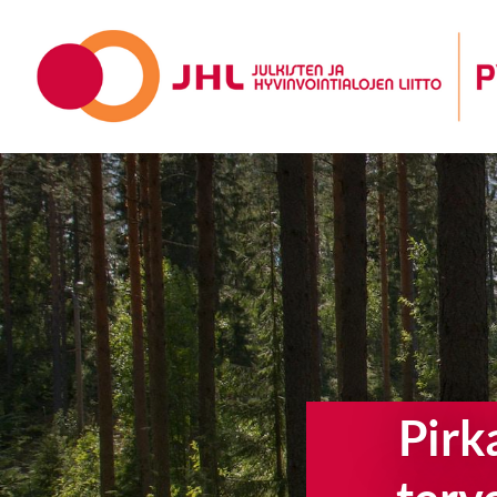
Siirry
sivun
Pirkanmaan yksityisen sosiaali- ja terv
sisältöön
Pirk