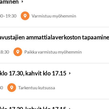
paaminen
30
–
19:30
Varmistuu myöhemmin
avustajien ammattialaverkoston tapaamin
18:30
Paikka varmistuu myöhemmin
klo 17.30, kahvit klo 17.15
30
Tarkentuu kutsussa