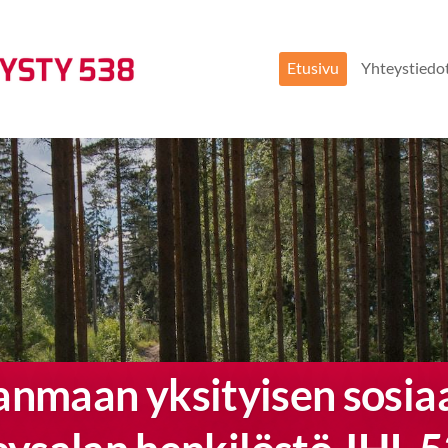
Etusivu
Yhteystiedo
eysalan henkilöstö JHL 538
anmaan yksityisen sosiaal