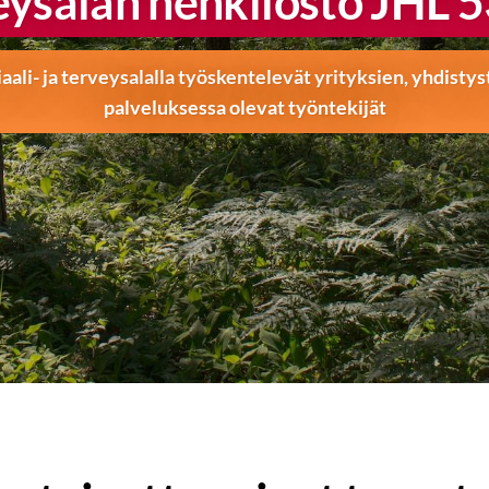
eysalan henkilöstö JHL 5
iaali- ja terveysalalla työskentelevät yrityksien, yhdistys
palveluksessa olevat työntekijät