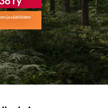
38 ry
ten ja säätiöiden