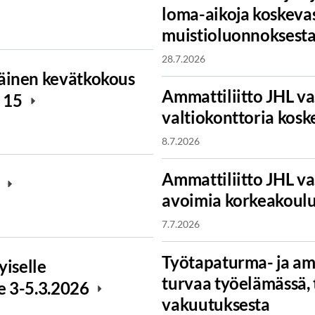
loma-aikoja koskeva
muistioluonnoksest
28.7.2026
äinen kevätkokous
Ammattiliitto JHL va
o 15
valtiokonttoria kosk
8.7.2026
Ammattiliitto JHL va
u
avoimia korkeakoulu
7.7.2026
Työtapaturma- ja am
yiselle
turvaa työelämässä, 
le 3-5.3.2026
vakuutuksesta