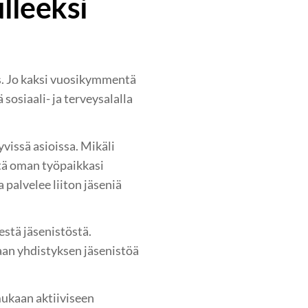
ulleeksi
ys. Jo kaksi vuosikymmentä
sosiaali- ja terveysalalla
vissä asioissa. Mikäli
yttä oman työpaikkasi
alvelee liiton jäseniä
stä jäsenistöstä.
aan yhdistyksen jäsenistöä
mukaan aktiiviseen