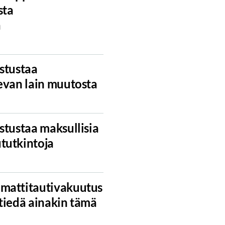
sta
a
stustaa
evan lain muutosta
stustaa maksullisia
tutkintoja
mattitautivakuutus
tiedä ainakin tämä