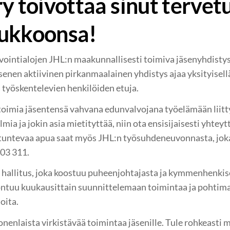
y toivottaa sinut tervet
oukkoonsa!
nvointialojen JHL:n maakunnallisesti toimiva jäsenyhdist
senen aktiivinen pirkanmaalainen yhdistys ajaa yksityisellä 
 työskentelevien henkilöiden etuja.
toimia jäsentensä vahvana edunvalvojana työelämään liitty
mia ja jokin asia mietityttää, niin ota ensisijaisesti yhte
ntevaa apua saat myös JHL:n työsuhdeneuvonnasta, joka p
703 311.
 hallitus, joka koostuu puheenjohtajasta ja kymmenhenkise
ontuu kuukausittain suunnittelemaan toimintaa ja pohtim
oita.
nlaista virkistävää toimintaa jäsenille. Tule rohkeasti 