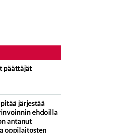
 päättäjät
pitää järjestää
vinvoinnin ehdoilla
on antanut
a oppilaitosten