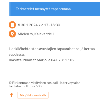
Tarkastelet mennyttä tapahtumaa.
ti 30.1.2024
klo 17
–
18:30
Mielen ry, Kalevantie 1
Henkilökohtaisten avustajien tapaamiset neljä kertaa
vuodessa.
Ilmoittautumiset Marjolle 041 7311 102.
©
Pirkanmaan yksityisen sosiaali- ja terveysalan
henkilöstö JHL ry 538
Tehty Yhdistysavaimella
Facebook