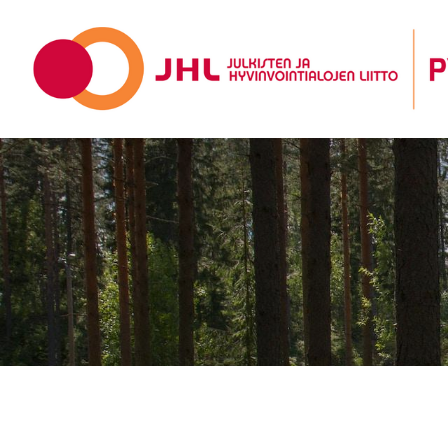
Siirry
sivun
Pirkanmaan yksityisen sosiaali- ja terv
sisältöön