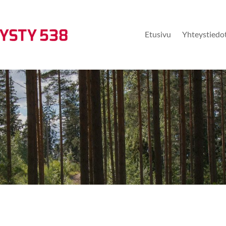
Etusivu
Yhteystiedo
eysalan henkilöstö JHL 538