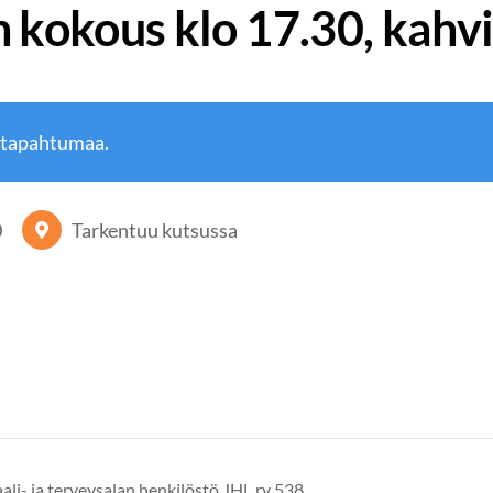
 kokous klo 17.30, kahvi
 tapahtumaa.
0
Tarkentuu kutsussa
ali- ja terveysalan henkilöstö JHL ry 538