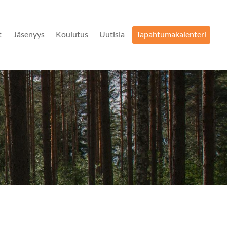
t
Jäsenyys
Koulutus
Uutisia
Tapahtumakalenteri